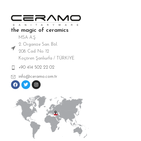
the magic of ceramics
MSA A.Ş
2. Organize San. Böl.
208. Cad. No: 12
Koçören Şanlıurfa / TÜRKİYE
+90 414 502 22 02
info@ceramo.com.tr