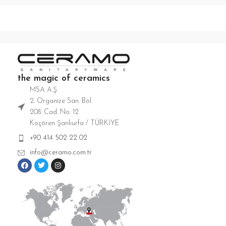
the magic of ceramics
MSA A.Ş
2. Organize San. Böl.
208. Cad. No: 12
Koçören Şanlıurfa / TÜRKİYE
+90 414 502 22 02
info@ceramo.com.tr