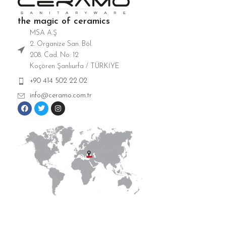
the magic of ceramics
MSA A.Ş
2. Organize San. Böl.
208. Cad. No: 12
Koçören Şanlıurfa / TÜRKİYE
+90 414 502 22 02
info@ceramo.com.tr